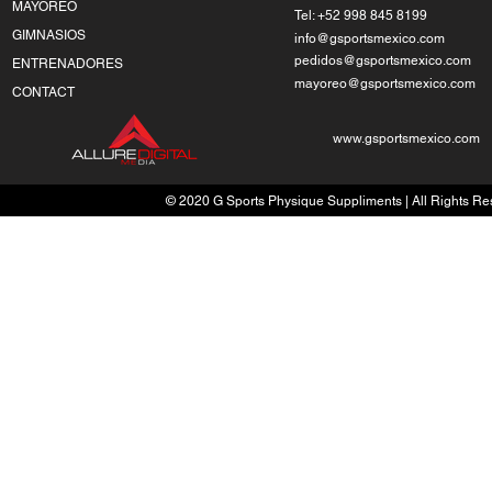
MAYOREO
Tel: +52 998 845 8199
GIMNASIOS
info@gsportsmexico.com
pedidos@gsportsmexico.com
ENTRENADORES
mayoreo@gsportsmexico.com
CONTACT
www.gsportsmexico.com
© 2020 G Sports Physique Suppliments | All Rights Res