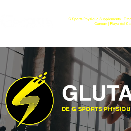
Mayoreo
G Sports Physique Supplements | Fitn
Cancun | Playa del Ca
Bienvenido
Tienda
Ptos. de Entr
GLUT
DE G SPORTS PHYSIQ