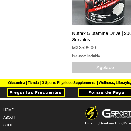
485 MXN
595 MXN
Nutrex Glutamine Drive | 20
Vista rápida
Servcios
Precio
MX$595.00
Impuesto incluido
Agotado
Glutamina | Tienda | G Sports Physique Supplements | Wellness, Lifestyl
Preguntas Frecuentes
Fomas de Pago
HOME
ABOUT
Cancun, Quintana Roo, Mex
SHOP