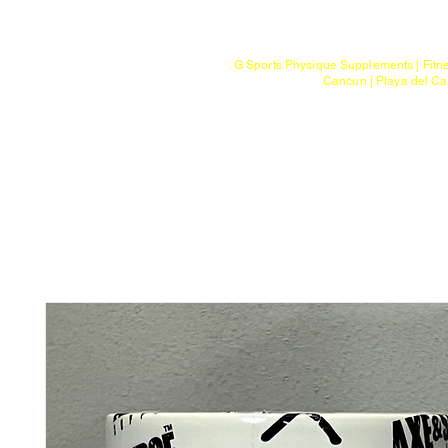
Mayoreo
G Sports Physique Supplements | Fitn
Cancun | Playa del Ca
Bienvenido
Tienda
Ptos. de Entr