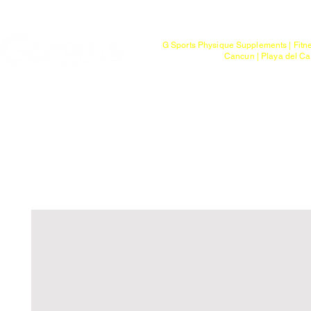
Mayoreo
G Sports Physique Supplements | Fitn
Cancun | Playa del Ca
Bienvenido
Tienda
Ptos. de Entr