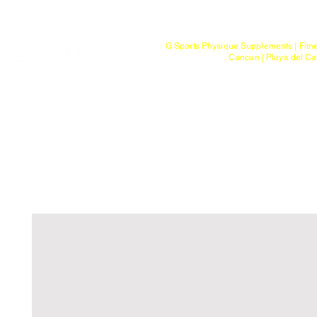
Mayoreo
G Sports Physique Supplements | Fitn
Cancun | Playa del Ca
Bienvenido
Tienda
Ptos. de Entr