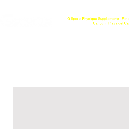
Mayoreo
G Sports Physique Supplements | Fitn
Cancun | Playa del Ca
Bienvenido
Tienda
Ptos. de Entr