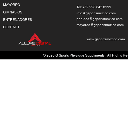
MAYOREO
Tel: +52 998 845 8199
GIMNASIOS
info@gsportsmexico.com
pedidos@gsportsmexico.com
ENTRENADORES
mayoreo@gsportsmexico.com
CONTACT
www.gsportsmexico.com
© 2020 G Sports Physique Suppliments | All Rights Res