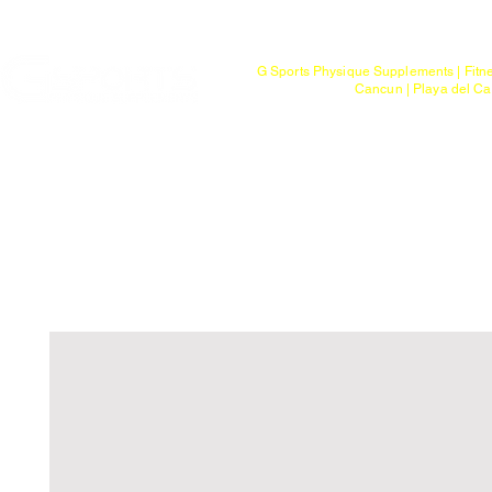
Mayoreo
G Sports Physique Supplements | Fitn
Cancun | Playa del Ca
Bienvenido
Tienda
Ptos. de Entr