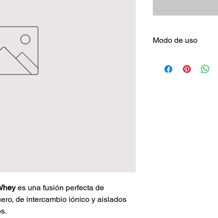
Modo de uso
Añadir un scoop en 1
Revolver, agitar, o 
Consumir justo ante
en cualquier moment
“EL CONSUMO DE 
RESPONSABILIDAD 
QUIEN LO USA”.
“ESTE PRODUCTO 
 Whey
es una fusión perfecta de
ero, de intercambio iónico y aislados
s.