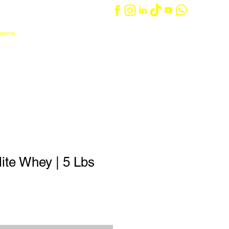
ements
Iniciar sesión
Carrito
táctanos
Entrenadores/as
ite Whey | 5 Lbs
o