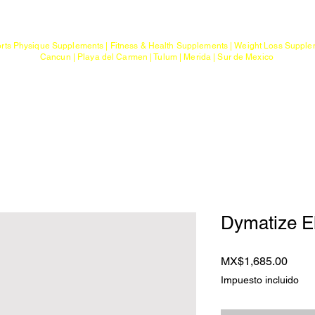
Mayoreo
Gimnasios
rts Physique Supplements | Fitness & Health Supplements | Weight Loss Suppl
Cancun | Playa del Carmen | Tulum | Merida | Sur de Mexico
a
Ptos. de Entrega
Sobre G Sports
Con
Dymatize El
Preci
MX$1,685.00
Impuesto incluido