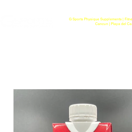
Mayoreo
G Sports Physique Supplements | Fitn
Cancun | Playa del Ca
Bienvenido
Tienda
Ptos. de Entr