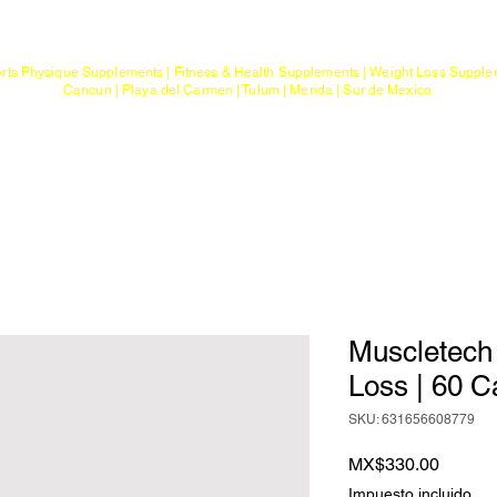
Mayoreo
Gimnasios
rts Physique Supplements | Fitness & Health Supplements | Weight Loss Suppl
Cancun | Playa del Carmen | Tulum | Merida | Sur de Mexico
a
Ptos. de Entrega
Sobre G Sports
Con
Muscletech
Loss | 60 C
SKU: 631656608779
Precio
MX$330.00
Impuesto incluido