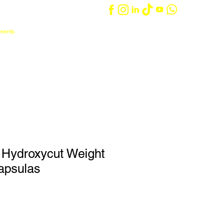
ements
Iniciar sesión
Carrito
táctanos
Entrenadores/as
 Hydroxycut Weight
apsulas