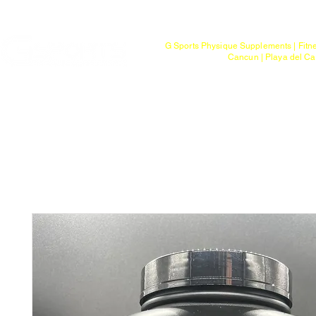
Mayoreo
G Sports Physique Supplements | Fitn
Cancun | Playa del Ca
Bienvenido
Tienda
Ptos. de Entr