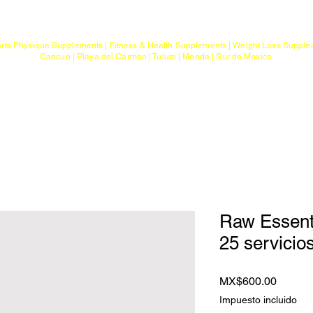
Mayoreo
Gimnasios
rts Physique Supplements | Fitness & Health Supplements | Weight Loss Suppl
Cancun | Playa del Carmen | Tulum | Merida | Sur de Mexico
a
Ptos. de Entrega
Sobre G Sports
Con
Raw Essent
25 servicio
Precio
MX$600.00
Impuesto incluido