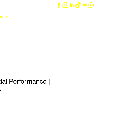
ements
Iniciar sesión
Carrito
táctanos
Entrenadores/as
ial Performance |
s