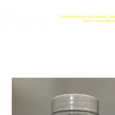
Mayoreo
G Sports Physique Supplements | Fitn
Cancun | Playa del Ca
Bienvenido
Tienda
Ptos. de Entr