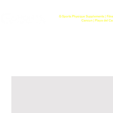
Mayoreo
G Sports Physique Supplements | Fitn
Cancun | Playa del Ca
Bienvenido
Tienda
Ptos. de Entr