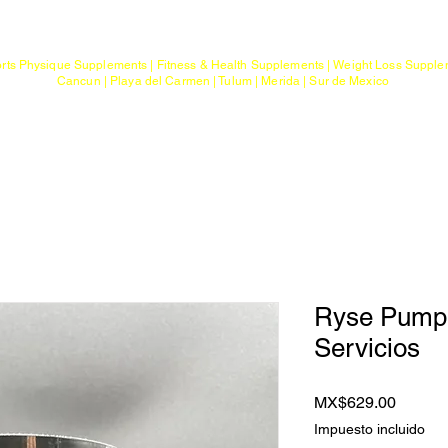
Mayoreo
Gimnasios
rts Physique Supplements | Fitness & Health Supplements | Weight Loss Suppl
Cancun | Playa del Carmen | Tulum | Merida | Sur de Mexico
a
Ptos. de Entrega
Sobre G Sports
Con
Ryse Pump 
Servicios
Precio
MX$629.00
Impuesto incluido