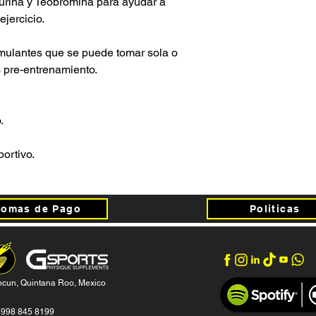
urina y Teobromina para ayudar a
ejercicio.
mulantes que se puede tomar sola o
 pre-entrenamiento.
.
ortivo.
Fomas de Pago
Politicas
cun, Quintana Roo, Mexico
2 998 845 8199