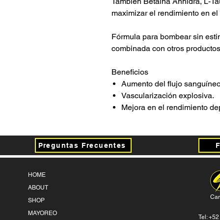
También Betaina Anhidra, L-Ta
maximizar el rendimiento en el 
Fórmula para bombear sin esti
combinada con otros productos
Beneficios
Aumento del flujo sanguíneo
Vascularización explosiva.
Mejora en el rendimiento dep
Preguntas Frecuentes
HOME
ABOUT
Can
SHOP
MAYOREO
Tel: +5