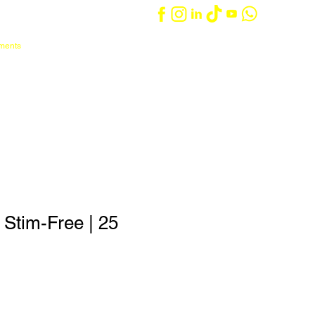
ements
Iniciar sesión
Carrito
táctanos
Entrenadores/as
Stim-Free | 25