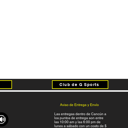
Club de G Sports
Aviso de Entrega y Envío
Las entregas dentro de Cancún a
los puntos de entrega son entre
las 10:00 am y las 6:00 pm de
lunes a sábado con un costo de $