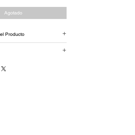
Agotado
el Producto
e 8,9 gramos (scoop) con agua y
os antes del entrenamiento.
diaria recomendada.
ESTE PRODUCTO ES
DE QUIEN LO RECOMIENDA Y DE
NO ES UN MEDICAMENTO”.