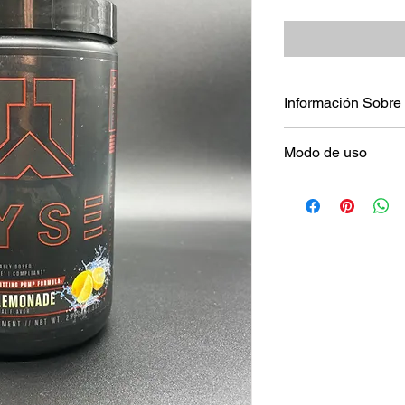
Información Sobre 
25 Servicios
Modo de uso
Mezcla un servicio d
tomar unos 15 minut
No exceder la dosis 
“EL CONSUMO DE 
RESPONSABILIDAD 
QUIEN LO USA”.
“ESTE PRODUCTO 