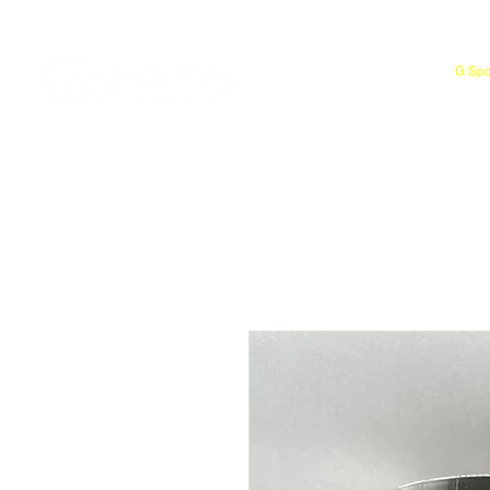
G Spo
Bienvenido
Tiend