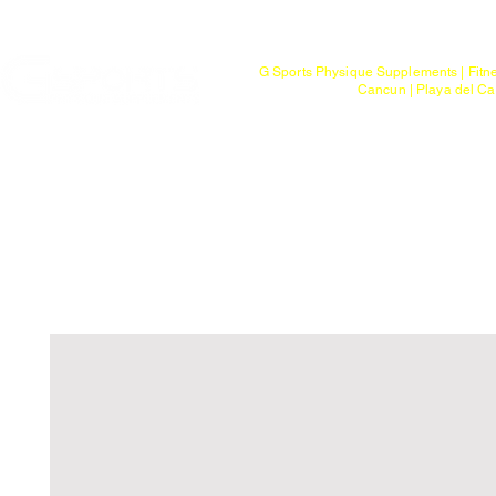
Mayoreo
G Sports Physique Supplements | Fitn
Cancun | Playa del Ca
Bienvenido
Tienda
Ptos. de Entr