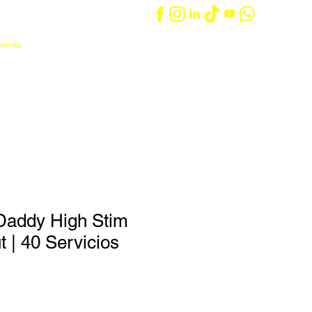
ements
Iniciar sesión
Carrito
táctanos
Entrenadores/as
Daddy High Stim
 | 40 Servicios
o