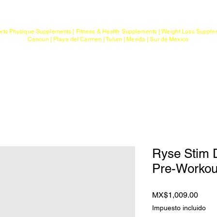
Mayoreo
Gimnasios
rts Physique Supplements | Fitness & Health Supplements | Weight Loss Suppl
Cancun | Playa del Carmen | Tulum | Merida | Sur de Mexico
a
Ptos. de Entrega
Sobre G Sports
Con
Ryse Stim 
Pre-Workout
Preci
MX$1,009.00
Impuesto incluido