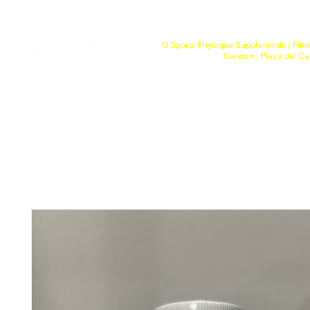
Mayoreo
G Sports Physique Supplements | Fitn
Cancun | Playa del Ca
Bienvenido
Tienda
Ptos. de Entr